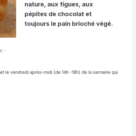
nature, aux figues, aux
E
Boissons
pépites de chocolat et
OMES (JOZE)
Savons
toujours le pain brioché végé
.
DE LA
Tisanes
IAT)
: ·
Eaux florales /
EVAIN
Macerats/Huiles essentielles
ERRAND)
i et le vendredi après-midi (de 14h -18h) de la semaine qui