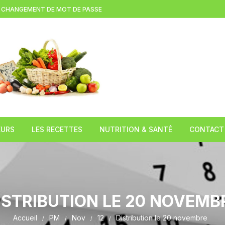
CHANGEMENT DE MOT DE PASSE
EURS
LES RECETTES
NUTRITION & SANTÉ
CONTACT
(LEZOUX )
Brioche à la tome fraiche
L’huile de chanvre
TION
Gratin d’asperges blanches au
Le Miel
cantal
ISTRIBUTION LE 20 NOVEMB
 DE
Le Caviar du pauvre
Accueil
PM
Nov
12
Distribution le 20 novembre
COMPAINS)