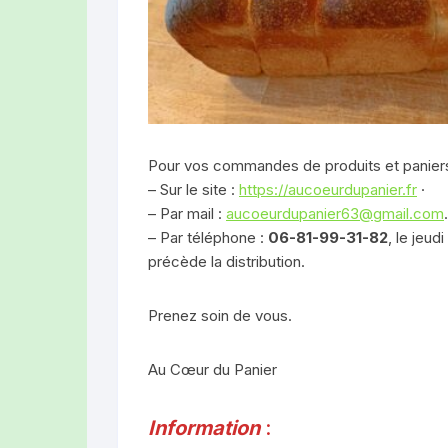
AZ CONFITUR
ROUGE DES D
LES CHÈVRES 
LIMAGNE (AUB
Pour vos commandes de produits et paniers
LE COIN DU L
– Sur le site :
https://aucoeurdupanier.fr
·
(CLERMONT-F
– Par mail :
aucoeurdupanier63@gmail.com
.
– Par téléphone :
06-81-99-31-82
, le jeud
LUC FILLERE
précède la distribution.
Prenez soin de vous.
Au Cœur du Panier
Information
: