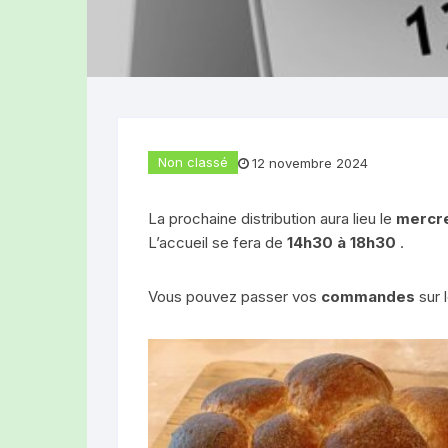
Produits laitiers
LA FERME DES
Boucherie-Traiteur
(TOURS-SUR-
Pains, brioches et gâteaux
LA FERME DE
(Rochefort-Mo
Divers produits
Non classé
12 novembre 2024
OLLYBEES (R
La prochaine distribution aura lieu le
mercr
HUILERIE DES
L’accueil se fera de
14h30 à 18h30
.
(Ludesse)
Vous pouvez passer vos
commandes
sur 
EARL DEPLAT 
GAEC LES BEL
LE CLOS DU R
(GRANDEYROL