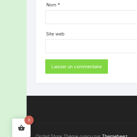
Nom
*
Site web
0
Orchid Store Thème conçu par
Themebeez