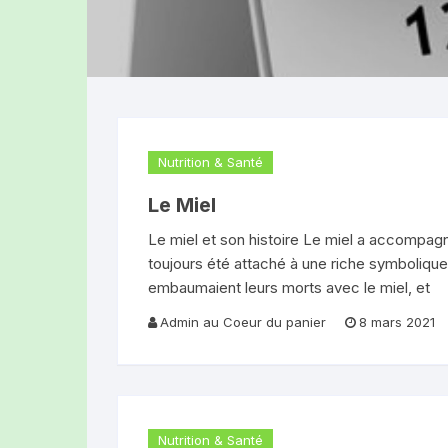
Produits laitiers
LA FERME DES
Boucherie-Traiteur
(TOURS-SUR-
Pains, brioches et gâteaux
LA FERME DE
(Rochefort-Mo
Divers produits
Nutrition & Santé
OLLYBEES (R
Le Miel
HUILERIE DES
Le miel et son histoire Le miel a accompagné
(Ludesse)
toujours été attaché à une riche symbolique
embaumaient leurs morts avec le miel, et
EARL DEPLAT 
Admin au Coeur du panier
8 mars 2021
GAEC LES BEL
LE CLOS DU R
(GRANDEYROL
Nutrition & Santé