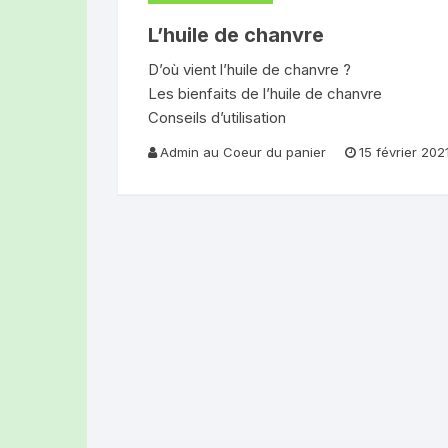
AZ CONFITUR
L’huile de chanvre
ROUGE DES D
D’où vient l’huile de chanvre ?
Les bienfaits de l’huile de chanvre
LES CHÈVRES 
Conseils d’utilisation
LIMAGNE (AUB
Admin au Coeur du panier
15 février 202
LE COIN DU L
(CLERMONT-F
LUC FILLERE