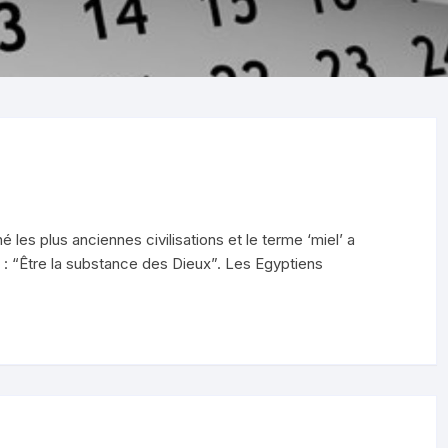
Produits au lait de vache
L’aligot
 RIBEYRES
Produits au lait de brebis
MEYNONT)
La raclette
Produits au lait de chèvre
S COMBES
La Truffade
ntagne)
Oeufs
Les crêpes
OMAGNAT)
Farine
Sablés apéro fourme d’Ambert
 BONNES FEES
et noix
 les plus anciennes civilisations et le terme ‘miel’ a
Huile
 : “Être la substance des Dieux”. Les Egyptiens
CROQUETAS À LA FOURME
Condiments/ Sauces
(JOZE)
D’AMBERT
Soupes
LES PLANTES
Nos aimables carottes
Miel
AVIN
Les radis
LES)
Confitures