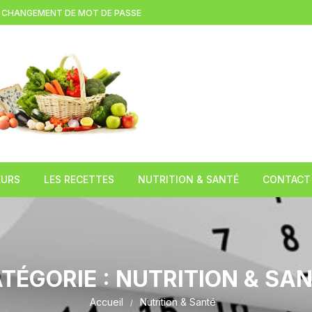
CHANGEMENT DE MOT DE PASSE
EURS
LES RECETTES
NUTRITION & SANTÉ
CONTACT
(LEZOUX )
Brioche à la tome fraiche
L’huile de chanvre
TION
Gratin d’asperges blanches au
Le Miel
cantal
TÉGORIE :
NUTRITION & SA
 DE
Le Caviar du pauvre
Accueil
Nutrition & Santé
COMPAINS)