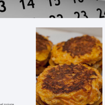
Produits au lait de vache
L’aligot
 RIBEYRES
Produits au lait de brebis
MEYNONT)
La raclette
Produits au lait de chèvre
S COMBES
La Truffade
ntagne)
Oeufs
Les crêpes
OMAGNAT)
Farine
Sablés apéro fourme d’Ambert
 BONNES FEES
et noix
Huile
CROQUETAS À LA FOURME
Condiments/ Sauces
(JOZE)
D’AMBERT
Soupes
LES PLANTES
Nos aimables carottes
Miel
AVIN
Les radis
LES)
Confitures
el poivre