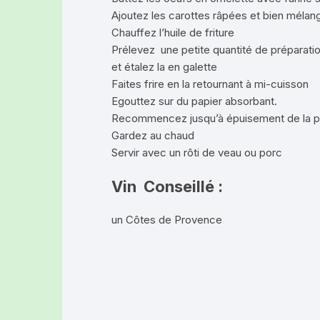
AZ CONFITUR
Ajoutez les carottes râpées et bien mélan
Chauffez l’huile de friture
ROUGE DES D
Prélevez une petite quantité de préparati
et étalez la en galette
LES CHÈVRES 
Faites frire en la retournant à mi-cuisson
LIMAGNE (AUB
Egouttez sur du papier absorbant.
Recommencez jusqu’à épuisement de la p
LE COIN DU L
Gardez au chaud
(CLERMONT-F
Servir avec un rôti de veau ou porc
LUC FILLERE
Vin Conseillé :
un Côtes de Provence