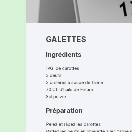
Produits laitiers
LA FERME DES
Boucherie-Traiteur
(TOURS-SUR-
Pains, brioches et gâteaux
LA FERME DE
GALETTES
(Rochefort-Mo
Divers produits
Ingrédients
OLLYBEES (R
HUILERIE DES
1KG de carottes
(Ludesse)
3 oeufs
3 cuillères à soupe de farine
EARL DEPLAT 
70 CL d’huile de Friture
Sel poivre
GAEC LES BEL
Préparation
LE CLOS DU R
(GRANDEYROL
Pelez et râpez les carottes
Battez les oeufs en omelette avec farine s