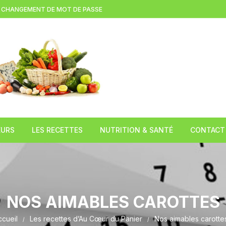
CHANGEMENT DE MOT DE PASSE
EURS
LES RECETTES
NUTRITION & SANTÉ
CONTACT
(LEZOUX )
Brioche à la tome fraiche
L’huile de chanvre
TION
Gratin d’asperges blanches au
Le Miel
cantal
NOS AIMABLES CAROTTES
 DE
Le Caviar du pauvre
ccueil
Les recettes d’Au Cœur du Panier
Nos aimables carotte
COMPAINS)