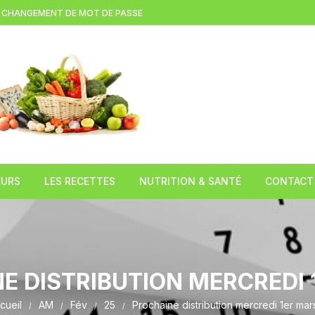
CHANGEMENT DE MOT DE PASSE
EURS
LES RECETTES
NUTRITION & SANTÉ
CONTACT
(LEZOUX )
Brioche à la tome fraiche
L’huile de chanvre
TION
Gratin d’asperges blanches au
Le Miel
cantal
E DISTRIBUTION MERCREDI 
 DE
Le Caviar du pauvre
cueil
AM
Fév
25
Prochaine distribution mercredi 1er mar
COMPAINS)