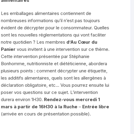
alimentaires
E
Boissons
Les emballages alimentaires contiennent de
OMES (JOZE)
nombreuses informations qu’il n’est pas toujours
Savons
évident de décrypter pour le consommateur. Quelles
DE LA
sont les nouvelles réglementations qui vont faciliter
Tisanes
IAT)
notre quotidien ? Les membres
d’Au Cœur du
Panier
vous invitent à une intervention sur ce thème.
Eaux florales /
EVAIN
Cette intervention présentée par Stéphanie
Macerats/Huiles essentielles
ERRAND)
Bonhomme, nutritionniste et diététicienne, abordera
plusieurs points : comment décrypter une étiquette,
les additifs alimentaires, quels sont les allergènes à
déclaration obligatoire, etc… Vous pourrez ensuite lui
poser vos questions sur ce sujet. L’intervention
durera environ 1H30.
Rendez-vous mercredi 1
mars à partir de 16H30 à la Ruche
–
Entrée libre
(arrivée en cours de présentation possible).