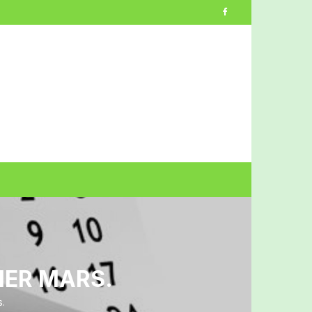
1ER MARS.
s.