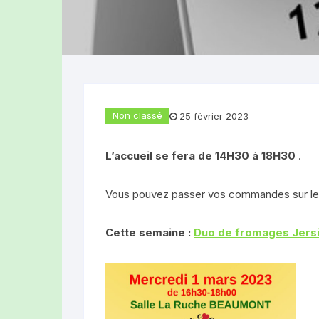
Produits laitiers
LA FERME DES
Boucherie-Traiteur
(TOURS-SUR-
Pains, brioches et gâteaux
LA FERME DE
(Rochefort-Mo
Divers produits
Non classé
25 février 2023
OLLYBEES (R
L’accueil se fera de 14H30 à 18H30
.
HUILERIE DES
(Ludesse)
Vous pouvez passer vos commandes sur le si
EARL DEPLAT 
Cette semaine :
Duo de fromages Jers
GAEC LES BEL
LE CLOS DU R
(GRANDEYROL