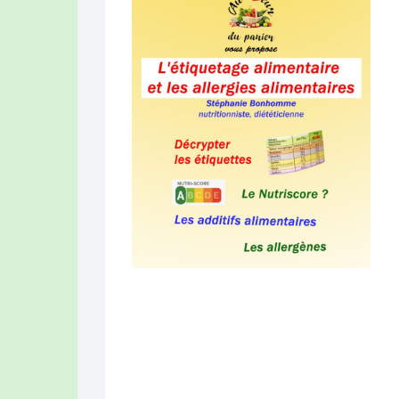
AZ CONFITUR
ROUGE DES D
LES CHÈVRES 
LIMAGNE (AUB
LE COIN DU L
(CLERMONT-F
LUC FILLERE