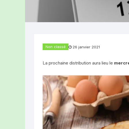
Produits laitiers
LA FERME DES
Boucherie-Traiteur
(TOURS-SUR-
Pains, brioches et gâteaux
LA FERME DE
(Rochefort-Mo
Divers produits
Non classé
26 janvier 2021
OLLYBEES (R
La prochaine distribution aura lieu le
mercre
HUILERIE DES
(Ludesse)
EARL DEPLAT 
GAEC LES BEL
LE CLOS DU R
(GRANDEYROL