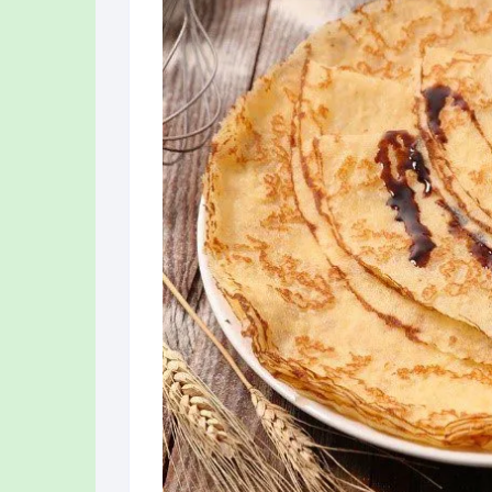
AZ CONFITUR
ROUGE DES D
LES CHÈVRES 
LIMAGNE (AUB
LE COIN DU L
(CLERMONT-F
LUC FILLERE