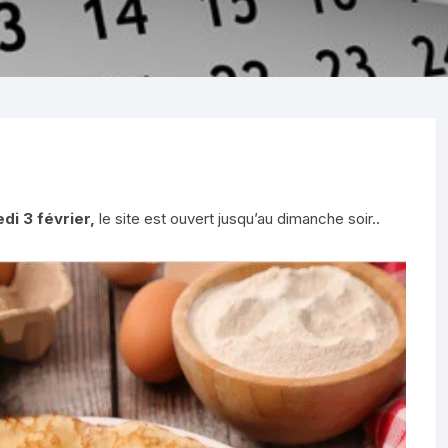
Produits au lait de vache
L’aligot
 RIBEYRES
Produits au lait de brebis
MEYNONT)
La raclette
Produits au lait de chèvre
S COMBES
La Truffade
ntagne)
Oeufs
Les crêpes
OMAGNAT)
Farine
Sablés apéro fourme d’Ambert
di 3 février,
le site est ouvert jusqu’au dimanche soir..
 BONNES FEES
et noix
Huile
CROQUETAS À LA FOURME
Condiments/ Sauces
(JOZE)
D’AMBERT
Soupes
LES PLANTES
Nos aimables carottes
Miel
AVIN
Les radis
LES)
Confitures