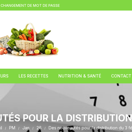
CHANGEMENT DE MOT DE PASSE
EURS
LES RECETTES
NUTRITION & SANTÉ
CONTACT
(LEZOUX )
Brioche à la tome fraiche
L’huile de chanvre
TION
Gratin d’asperges blanches au
Le Miel
cantal
TÉS POUR LA DISTRIBUTION 
 DE
Le Caviar du pauvre
l
PM
Jan
26
Des nouveautés pour la distribution du 3 fé
COMPAINS)