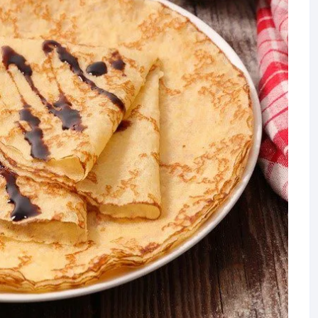
E
Boissons
OMES (JOZE)
Savons
DE LA
Tisanes
IAT)
Eaux florales /
EVAIN
Macerats/Huiles essentielles
ERRAND)