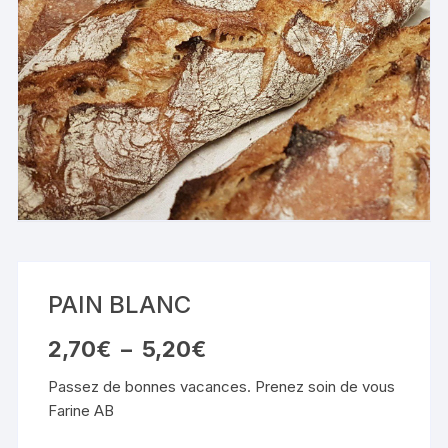
PAIN BLANC
Plage
2,70
€
–
5,20
€
de
prix :
Passez de bonnes vacances. Prenez soin de vous
2,70€
à
Farine AB
5,20€