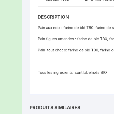
AZ CONFITUR
ROUGE DES D
DESCRIPTION
Pain aux noix : farine de blé T80, farine de s
LES CHÈVRES 
LIMAGNE (AUB
Pain figues amandes : farine de blé T80, far
LE COIN DU L
Pain tout choco: farine de blé T80, farine d
(CLERMONT-F
LUC FILLERE
Tous les ingrédients sont labellisés BIO
PRODUITS SIMILAIRES