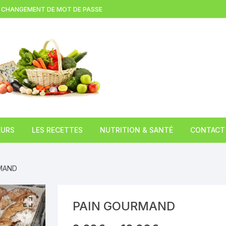
CHANGEMENT DE MOT DE PASSE
EURS
LES RECETTES
NUTRITION & SANTÉ
CONTACT
(LEZOUX )
Brioche à la tome fraiche
L’huile de chanvre
MAND
TION
Gratin d’asperges blanches au
Le Miel
cantal
PAIN GOURMAND
 DE
Le Caviar du pauvre
COMPAINS)