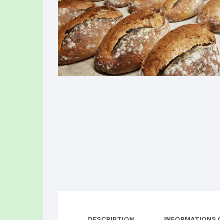
Produits laitiers
LA FERME DES
Boucherie-Traiteur
(TOURS-SUR-
Pains, brioches et gâteaux
LA FERME DE
(Rochefort-Mo
Divers produits
OLLYBEES (R
HUILERIE DES
(Ludesse)
EARL DEPLAT 
GAEC LES BEL
LE CLOS DU R
(GRANDEYROL
DESCRIPTION
INFORMATIONS 