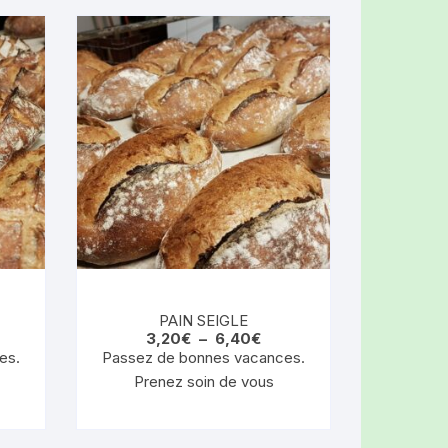
PAIN SEIGLE
Plage
3,20
€
–
6,40
€
de
es.
Passez de bonnes vacances.
prix :
Prenez soin de vous
3,20€
à
Ce
6,40€
produit