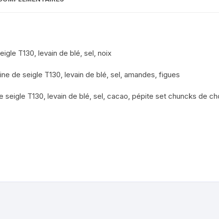
E
Boissons
OMES (JOZE)
Savons
eigle T130, levain de blé, sel, noix
DE LA
Tisanes
IAT)
ine de seigle T130, levain de blé, sel, amandes, figues
Eaux florales /
EVAIN
Macerats/Huiles essentielles
e seigle T130, levain de blé, sel, cacao, pépite set chuncks de cho
ERRAND)