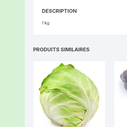
AZ CONFITUR
DESCRIPTION
ROUGE DES D
1 kg
LES CHÈVRES 
LIMAGNE (AUB
PRODUITS SIMILAIRES
LE COIN DU L
(CLERMONT-F
LUC FILLERE