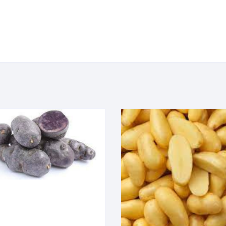
E
Boissons
OMES (JOZE)
Savons
DE LA
Tisanes
IAT)
Eaux florales /
EVAIN
Macerats/Huiles essentielles
ERRAND)