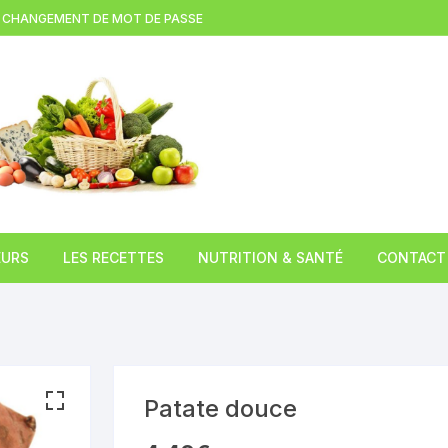
CHANGEMENT DE MOT DE PASSE
EURS
LES RECETTES
NUTRITION & SANTÉ
CONTACT
(LEZOUX )
Brioche à la tome fraiche
L’huile de chanvre
TION
Gratin d’asperges blanches au
Le Miel
cantal
Patate douce
 DE
Le Caviar du pauvre
COMPAINS)